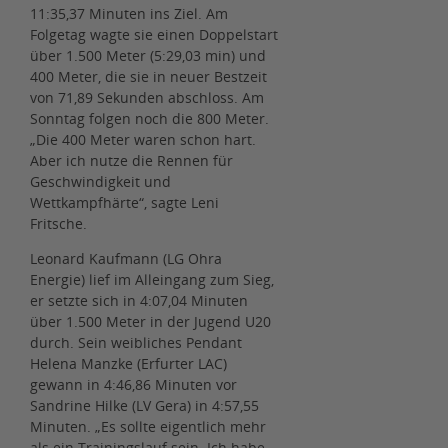
11:35,37 Minuten ins Ziel. Am
Folgetag wagte sie einen Doppelstart
über 1.500 Meter (5:29,03 min) und
400 Meter, die sie in neuer Bestzeit
von 71,89 Sekunden abschloss. Am
Sonntag folgen noch die 800 Meter.
„Die 400 Meter waren schon hart.
Aber ich nutze die Rennen für
Geschwindigkeit und
Wettkampfhärte“, sagte Leni
Fritsche.
Leonard Kaufmann (LG Ohra
Energie) lief im Alleingang zum Sieg,
er setzte sich in 4:07,04 Minuten
über 1.500 Meter in der Jugend U20
durch. Sein weibliches Pendant
Helena Manzke (Erfurter LAC)
gewann in 4:46,86 Minuten vor
Sandrine Hilke (LV Gera) in 4:57,55
Minuten. „Es sollte eigentlich mehr
als ein Trainingslauf sein. Ich habe