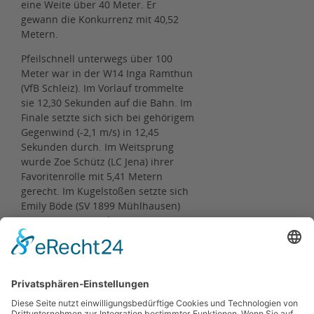
eine Weite über 40 Meter. Er
gewann die Konkurrenz mit 40,52
Metern.
Pfeilschnell unterwegs über 100
Meter war in der W14 Inga Ramthun
(VfB Schleiz). Im Vorlauf trommelte
sie 12,30 Sekunden auf die Bahn. Im
Finale setzte sich sich bei gehörigem
Gegenwind (-2,1 m/s) in 12,45
Sekunden durch. Im Weitsprung
wurde Zoe Schütz (LC Jena) ihrer
Favoritenrolle mit 5,41 Metern
gerecht. Im Kugelstoßen setzte sich
Emily Böde (SV 1899 Mühlhausen)
mit 10,81 Metern durch. Das
Speerwerfen gewann Emmylynne
Krieger (KSSV Victoria
Weimar/Schöndorf) mit 31,15
Metern.
Ergebnisse