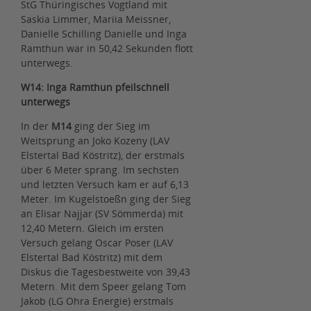
StG Thüringisches Vogtland mit
Saskia Limmer, Mariia Meissner,
Danielle Schilling Danielle und Inga
Ramthun war in 50,42 Sekunden flott
unterwegs.
W14: Inga Ramthun pfeilschnell
unterwegs
In der
M14
ging der Sieg im
Weitsprung an Joko Kozeny (LAV
Elstertal Bad Köstritz), der erstmals
über 6 Meter sprang. Im sechsten
und letzten Versuch kam er auf 6,13
Meter. Im Kugelstoeßn ging der Sieg
an Elisar Najjar (SV Sömmerda) mit
12,40 Metern. Gleich im ersten
Versuch gelang Oscar Poser (LAV
Elstertal Bad Köstritz) mit dem
Diskus die Tagesbestweite von 39,43
Metern. Mit dem Speer gelang Tom
Jakob (LG Ohra Energie) erstmals