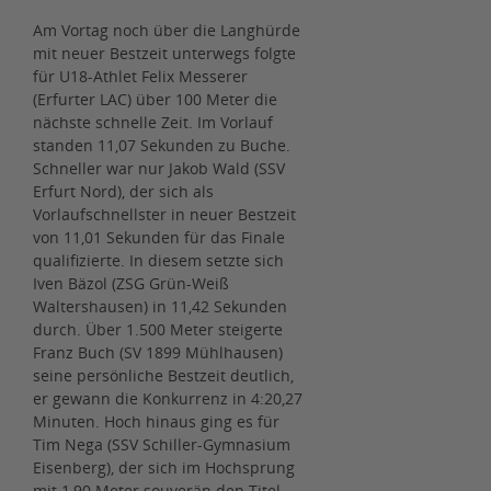
Am Vortag noch über die Langhürde
mit neuer Bestzeit unterwegs folgte
für U18-Athlet Felix Messerer
(Erfurter LAC) über 100 Meter die
nächste schnelle Zeit. Im Vorlauf
standen 11,07 Sekunden zu Buche.
Schneller war nur Jakob Wald (SSV
Erfurt Nord), der sich als
Vorlaufschnellster in neuer Bestzeit
von 11,01 Sekunden für das Finale
qualifizierte. In diesem setzte sich
Iven Bäzol (ZSG Grün-Weiß
Waltershausen) in 11,42 Sekunden
durch. Über 1.500 Meter steigerte
Franz Buch (SV 1899 Mühlhausen)
seine persönliche Bestzeit deutlich,
er gewann die Konkurrenz in 4:20,27
Minuten. Hoch hinaus ging es für
Tim Nega (SSV Schiller-Gymnasium
Eisenberg), der sich im Hochsprung
mit 1,90 Meter souverän den Titel