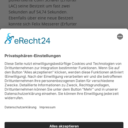
LAC) seine Bestzeit um fast zwei
Sekunden auf 54,74 Sekunden.
Ebenfalls über eine neue Bestzeit
konnte sich Felix Messerer (Erfurter
LAC) in 55,89 Sekunden als
Zweitplatzierter freuen. Auf Rang
drei kam Luca Toni Zaremba (LC
Jena) mit neuem Hausrekord von
57,65 Sekunden.
Ergebnisse
Zurück
Kontakt
Impressum
Datenschutzerklärung
Haftungsausschluss
Nutzungsbedingungen