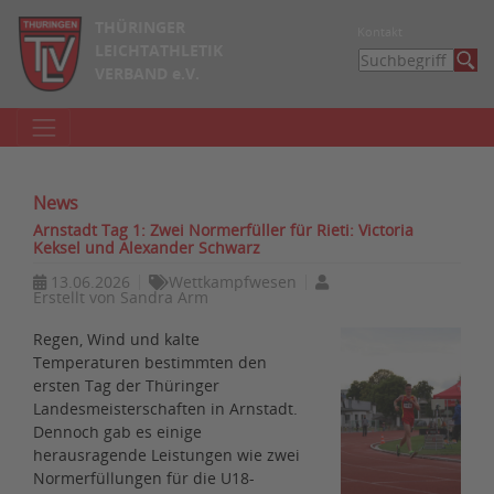
THÜRINGER
Kontakt
LEICHTATHLETIK
VERBAND e.V.
News
Arnstadt Tag 1: Zwei Normerfüller für Rieti: Victoria
Keksel und Alexander Schwarz
13.06.2026
Wettkampfwesen
Erstellt von
Sandra Arm
Regen, Wind und kalte
Temperaturen bestimmten den
ersten Tag der Thüringer
Landesmeisterschaften in Arnstadt.
Dennoch gab es einige
herausragende Leistungen wie zwei
Normerfüllungen für die U18-