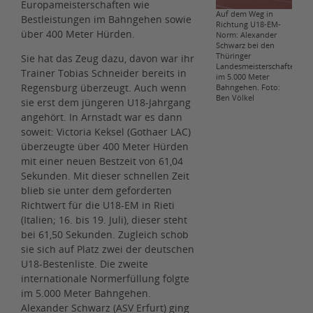
Europameisterschaften wie
Auf dem Weg in
Bestleistungen im Bahngehen sowie
Richtung U18-EM-
über 400 Meter Hürden.
Norm: Alexander
Schwarz bei den
Thüringer
Sie hat das Zeug dazu, davon war ihr
Landesmeisterschaften
Trainer Tobias Schneider bereits in
im 5.000 Meter
Regensburg überzeugt. Auch wenn
Bahngehen. Foto:
Ben Völkel
sie erst dem jüngeren U18-Jahrgang
angehört. In Arnstadt war es dann
soweit: Victoria Keksel (Gothaer LAC)
überzeugte über 400 Meter Hürden
mit einer neuen Bestzeit von 61,04
Sekunden. Mit dieser schnellen Zeit
blieb sie unter dem geforderten
Richtwert für die U18-EM in Rieti
(Italien; 16. bis 19. Juli), dieser steht
bei 61,50 Sekunden. Zugleich schob
sie sich auf Platz zwei der deutschen
U18-Bestenliste. Die zweite
internationale Normerfüllung folgte
im 5.000 Meter Bahngehen.
Alexander Schwarz (ASV Erfurt) ging