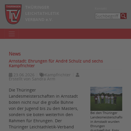
THÜRINGER
Kontakt
LEICHTATHLETIK
VERBAND e.V.
News
Arnstadt: Ehrungen für André Schulz und sechs
Kampfrichter
23.06.2026
Kampfrichter
Erstellt von
Sandra Arm
Die Thüringer
Landesmeisterschaften in Arnstadt
boten nicht nur die große Bühne
von der Jugend bis zu den Masters,
Bei den Thüringer
sondern sie boten weiterhin den
Landesmeisterschaften
Rahmen für Ehrungen. Der
in Arnstadt wurden
Ehrungen
Thüringer Leichtathletik-Verband
durchgeführt. Foto: