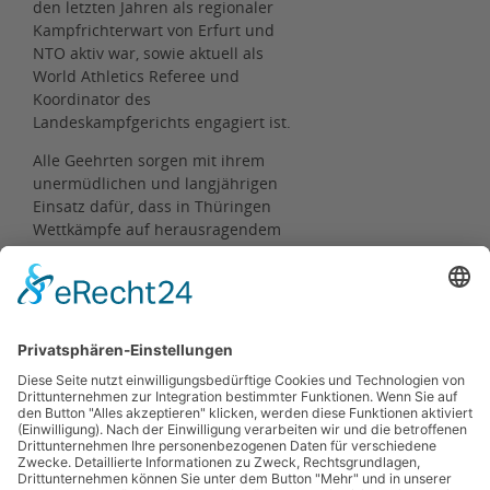
den letzten Jahren als regionaler
Kampfrichterwart von Erfurt und
NTO aktiv war, sowie aktuell als
World Athletics Referee und
Koordinator des
Landeskampfgerichts engagiert ist.
Alle Geehrten sorgen mit ihrem
unermüdlichen und langjährigen
Einsatz dafür, dass in Thüringen
Wettkämpfe auf herausragendem
Niveau organisiert und
durchgeführt werden können. Sie
sind leuchtende Vorbilder für ihr
Ehrenamt, dass sie mit großem Eifer
für unseren Sport begleiten.
Zurück