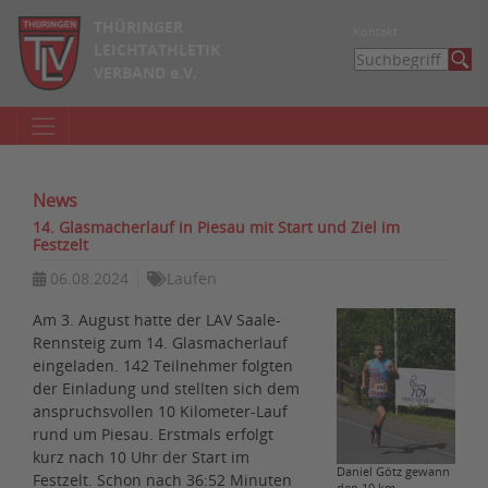
THÜRINGER
Kontakt
LEICHTATHLETIK
VERBAND e.V.
News
14. Glasmacherlauf in Piesau mit Start und Ziel im
Festzelt
06.08.2024
Laufen
Am 3. August hatte der LAV Saale-
Rennsteig zum 14. Glasmacherlauf
eingeladen. 142 Teilnehmer folgten
der Einladung und stellten sich dem
anspruchsvollen 10 Kilometer-Lauf
rund um Piesau. Erstmals erfolgt
kurz nach 10 Uhr der Start im
Daniel Götz gewann
Festzelt. Schon nach 36:52 Minuten