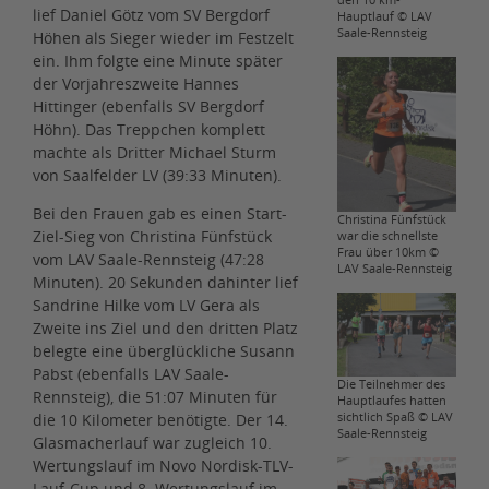
den 10 km-
lief Daniel Götz vom SV Bergdorf
Hauptlauf © LAV
Saale-Rennsteig
Höhen als Sieger wieder im Festzelt
ein. Ihm folgte eine Minute später
der Vorjahreszweite Hannes
Hittinger (ebenfalls SV Bergdorf
Höhn). Das Treppchen komplett
machte als Dritter Michael Sturm
von Saalfelder LV (39:33 Minuten).
Bei den Frauen gab es einen Start-
Christina Fünfstück
Ziel-Sieg von Christina Fünfstück
war die schnellste
Frau über 10km ©
vom LAV Saale-Rennsteig (47:28
LAV Saale-Rennsteig
Minuten). 20 Sekunden dahinter lief
Sandrine Hilke vom LV Gera als
Zweite ins Ziel und den dritten Platz
belegte eine überglückliche Susann
Pabst (ebenfalls LAV Saale-
Die Teilnehmer des
Rennsteig), die 51:07 Minuten für
Hauptlaufes hatten
sichtlich Spaß © LAV
die 10 Kilometer benötigte. Der 14.
Saale-Rennsteig
Glasmacherlauf war zugleich 10.
Wertungslauf im Novo Nordisk-TLV-
Lauf-Cup und 8. Wertungslauf im