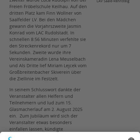
LAV Saale-Rennsteig
Freien Fröbelschule Keilhau. Auf den
dritten Platz kam Finn Wollner von
Saalfelder LV. Bei den Mädchen
gewann die Vorjahrszweite Jasmin
Konrad vom LAC Rudolstadt. In
schnellen 8:56 Minuten verfehlte sie
den Streckenrekord nur um 7
Sekunden. Zweite wurde ihre
Vereinskameradin Lena Meuselbach
und Als Dritte lief Miriam Lejcek vom
Großbreitenbacher Skiverein über
die Ziellinie im Festzelt.
In seinem Schlusswort dankte der
Veranstalter allen Helfern und
Teilnehmern und lud zum 15.
Glasmacherlauf am 2. August 2025
ein. Zum Jubiläum wird sich der
Veranstalter etwas besonders
einfallen lassen, kündigte
Gesamtleiter Frank Thomas an. „Klar