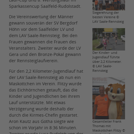
Sparkassencup Saalfeld-Rudolstadt.
Siegerehrung der
Die Vereinswertung der Männer
besten Vereine ©
LAV Saale-Rennsteig
gewann souverän der SV Bergdorf
Höhn vor dem Saalfelder LV und
dem LAV Saale-Rennsteig. Bei den
Frauen gewannen die Frauen des
Veranstalters. Zweiter wurde der LV
Der Kinder- und
Gera und den Bronze-Pokal gewann
Jugendlauf führte
der Rennsteiglaufverein.
über 2,2 Kilometer.
© LAV Saale-
Für den 2,2 Kilometer-Jugendlauf hat
Rennsteig
der LAV Saale-Rennsteig ab nun ein
Maskottchen im Verein. Flitzy wurde
das Eichhörnchen getauft, das die
Kinder und Jugendlichen bei ihrem
Lauf unterstützte. Mit etwas
Verzögerung wurde deshalb der
durch die Kirmes-Chefin gestartet.
Aron Kautz aus Gotha siegte wie
Gesamtleiter Frank
Thomas mit
schon im Vorjahr in 8:36 Minuten.
Maskottchen Flitzy ©
Zweiter wurde Luca Rudolph von der