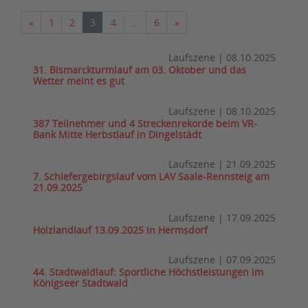
Vorherige
Nächste
«
1
2
3
4
…
6
»
Laufszene
|
08.10.2025
31. Bismarckturmlauf am 03. Oktober und das
Wetter meint es gut
Laufszene
|
08.10.2025
387 Teilnehmer und 4 Streckenrekorde beim VR-
Bank Mitte Herbstlauf in Dingelstädt
Laufszene
|
21.09.2025
7. Schiefergebirgslauf vom LAV Saale-Rennsteig am
21.09.2025
Laufszene
|
17.09.2025
Holzlandlauf 13.09.2025 in Hermsdorf
Laufszene
|
07.09.2025
44. Stadtwaldlauf: Sportliche Höchstleistungen im
Königseer Stadtwald