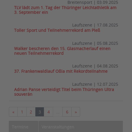
Breitensport
|
03.09.2025
TLV lädt zum 1. Tag der Thüringer Leichtathletik am
3. September ein
Laufszene
|
17.08.2025
Toller Sport und Teilnehmerrekord am Pleß
Laufszene
|
05.08.2025
Walker bescheren den 15. Glasmacherlauf einen
neuen Teilnehmerrekord
Laufszene
|
04.08.2025
37. Frankenwaldlauf Oßla mit Rekordteilnahme
Laufszene
|
12.07.2025
Adrian Panse verteidigt Titel beim Thüringen Ultra
souverän
Vorherige
Nächste
«
1
2
3
4
…
6
»
Termine
Veranstaltungen