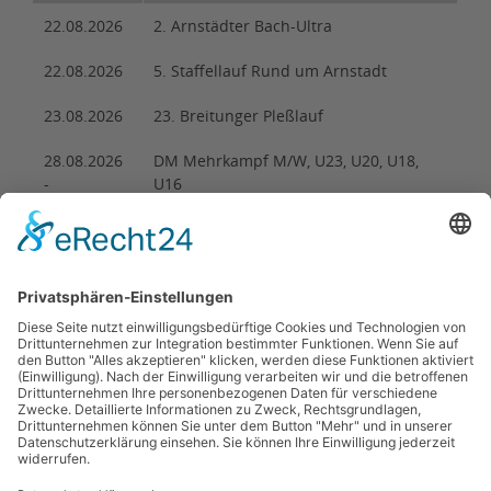
22.08.2026
2. Arnstädter Bach-Ultra
22.08.2026
5. Staffellauf Rund um Arnstadt
23.08.2026
23. Breitunger Pleßlauf
28.08.2026
DM Mehrkampf M/W, U23, U20, U18,
-
U16
30.08.2026
28.08.2026
29. Partner-Vierkampf des Ohrdrufer LV
29.08.2026
43. Schülersportfest
29.08.2026
25. Elstertal-Lauf
29.08.2026
28. Mühlhäuser Altstadtlauf