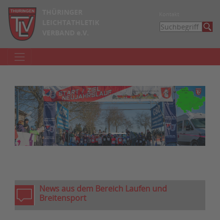
THÜRINGER
Kontakt
LEICHTATHLETIK
VERBAND e.V.
zurück
weiter
News aus dem Bereich Laufen und
Breitensport