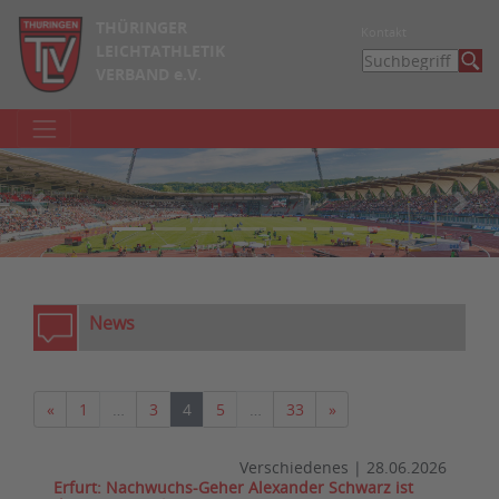
THÜRINGER
Kontakt
LEICHTATHLETIK
VERBAND e.V.
zurück
weite
News
Vorherige
Nächste
«
1
…
3
4
5
…
33
»
Verschiedenes
|
28.06.2026
Erfurt: Nachwuchs-Geher Alexander Schwarz ist