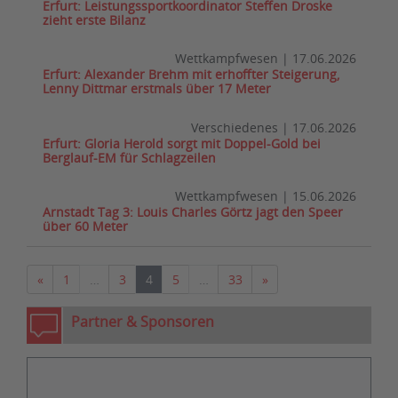
Erfurt: Leistungssportkoordinator Steffen Droske
zieht erste Bilanz
Wettkampfwesen
|
17.06.2026
Erfurt: Alexander Brehm mit erhoffter Steigerung,
Lenny Dittmar erstmals über 17 Meter
Verschiedenes
|
17.06.2026
Erfurt: Gloria Herold sorgt mit Doppel-Gold bei
Berglauf-EM für Schlagzeilen
Wettkampfwesen
|
15.06.2026
Arnstadt Tag 3: Louis Charles Görtz jagt den Speer
über 60 Meter
Vorherige
Nächste
«
1
…
3
4
5
…
33
»
Partner & Sponsoren