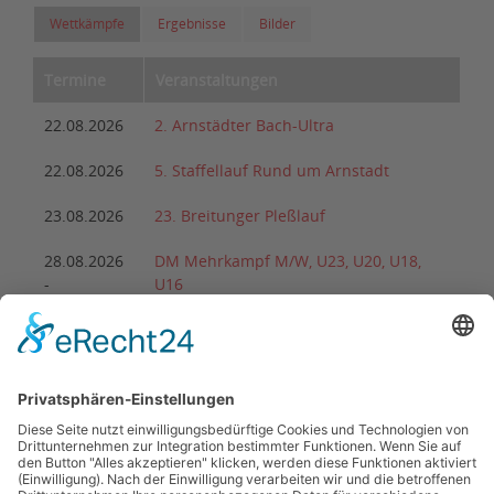
Wettkämpfe
Ergebnisse
Bilder
Termine
Veranstaltungen
22.08.2026
2. Arnstädter Bach-Ultra
22.08.2026
5. Staffellauf Rund um Arnstadt
23.08.2026
23. Breitunger Pleßlauf
28.08.2026
DM Mehrkampf M/W, U23, U20, U18,
-
U16
30.08.2026
28.08.2026
29. Partner-Vierkampf des Ohrdrufer LV
29.08.2026
43. Schülersportfest
29.08.2026
25. Elstertal-Lauf
29.08.2026
28. Mühlhäuser Altstadtlauf