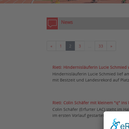
News
Vorherige
Nächste
«
1
2
3
…
33
»
Rieti: Hindernisläuferin Lucie Schmied
Hindernisläuferin Lucie Schmied lief a
mit Bestzeit und Landesrekord auf Platz
Rieti: Colin Schäfer mit kleinem "q" ins
Colin Schäfer (Erfurter LAC) steht im H
im ersten Vorlauf gestartet war, verpasst