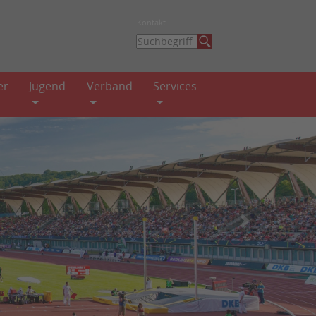
Kontakt
er
Jugend
Verband
Services
weiter