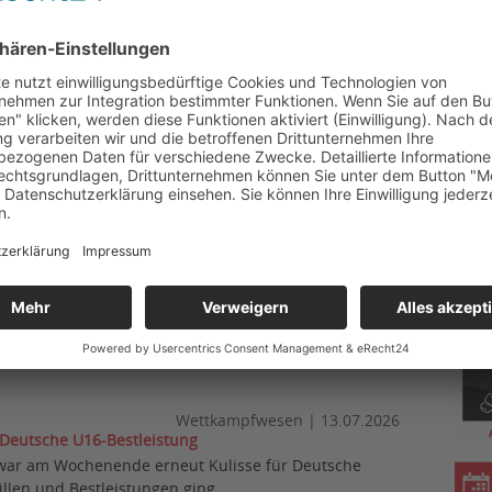
Wettkampfwesen
|
16.07.2026
ernis-Finale, Helena Naussed mit zwei Hausrekorden
chen Teams in die U18-EM nicht verlaufen können.
ad Langensalza) als auch...
Verschiedenes
|
15.07.2026
ür U20-WM in Eugene
Wattenscheid gab der Deutsche Leichtathletik-
die U20-Weltmeisterschaften in...
Wettkampfwesen
|
14.07.2026
om und mit W60-Weltrekord
rschaften in Haldensleben unterzog sich Iris Opitz
en Meisterschaften der...
Wettkampfwesen
|
13.07.2026
 Deutsche U16-Bestleistung
war am Wochenende erneut Kulisse für Deutsche
llen und Bestleistungen ging...