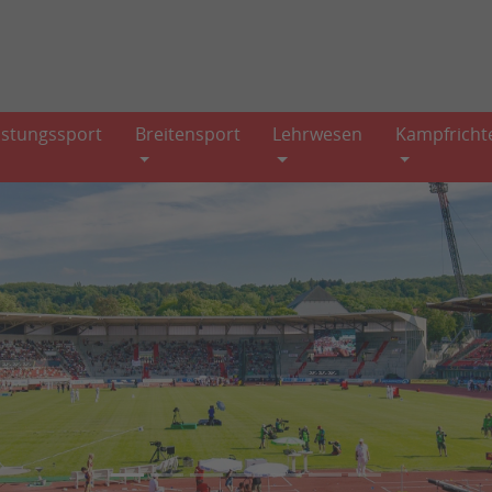
istungssport
Breitensport
Lehrwesen
Kampfricht