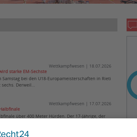
Wettkampfwesen
|
18.07.2026
 wird starke EM-Sechste
m Samstag bei den U18-Europameisterschaften in Rieti
 sechs. Derweil...
z
Wettkampfwesen
|
17.07.2026
 Halbfinale
albfinale über 400 Meter Hürden. Der 17-Jährige, der
e auf Platz fünf...