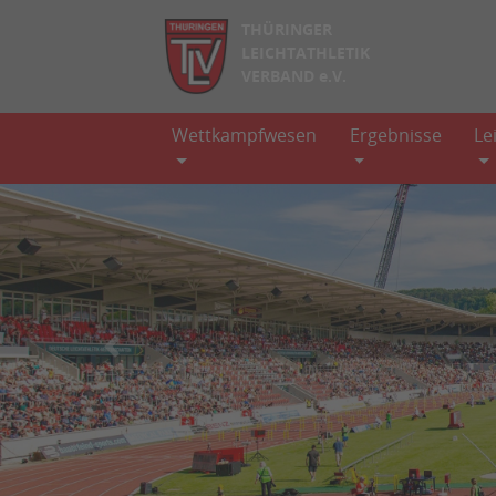
THÜRINGER
LEICHTATHLETIK
VERBAND e.V.
Wettkampfwesen
Ergebnisse
Le
zurück