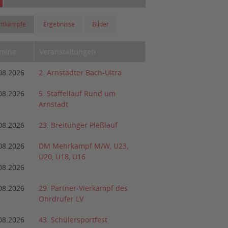
ttkämpfe
Ergebnisse
Bilder
mine
Veranstaltungen
08.2026
2. Arnstädter Bach-Ultra
08.2026
5. Staffellauf Rund um
Arnstadt
08.2026
23. Breitunger Pleßlauf
08.2026
DM Mehrkampf M/W, U23,
U20, U18, U16
08.2026
08.2026
29. Partner-Vierkampf des
Ohrdrufer LV
08.2026
43. Schülersportfest