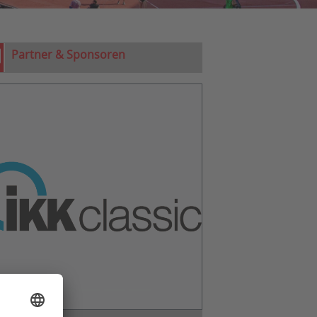
Partner & Sponsoren
urück
weiter