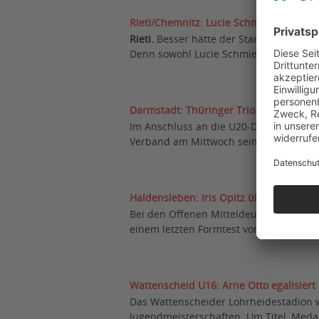
Rieti/Chemnitz: Lucie Schmied im Hind
Rieti.
Besser hätte der Start des deuts
Denn sowohl Lucie Schmied (SV Empor B
Darmstadt: Thüringer Trio nominiert f
Im Anschluss an die U20-DM in Bochum-
Verband am Mittwoch seinen Kader für 
Haldensleben: Iris Opitz überrascht v
Bei den Offenen Mitteldeutschen Meiste
einem letzten Formtest vor den Deutsch
Wattenscheid U16: Arne Otto egalisiert
Das Wattenscheider Lohrheidestadion 
Jugendmeisterschaften. Um Titel, Medai