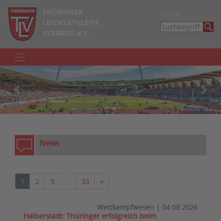
THÜRINGER
Kontakt
LEICHTATHLETIK
VERBAND e.V.
zurück
weite
News
Nächste
1
2
3
…
33
»
Wettkampfwesen
|
04.08.2026
Halberstadt: Thüringer erfolgreich beim