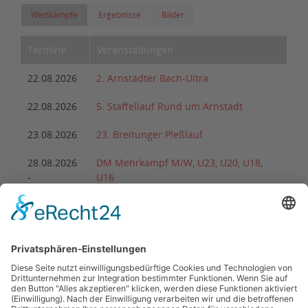
Wettkämpfe
Ergebnisse
Bilder
Termine
Veranstaltungen
22.08.2026
2. Arnstädter Bach-Ultra
22.08.2026
5. Staffellauf Rund um Arnstadt
23.08.2026
23. Breitunger Pleßlauf
28.08.2026
DM Mehrkampf M/W, U23, U20, U18,
-
U16
30.08.2026
28.08.2026
29. Partner-Vierkampf des Ohrdrufer LV
29.08.2026
43. Schülersportfest
29.08.2026
25. Elstertal-Lauf
29.08.2026
28. Mühlhäuser Altstadtlauf